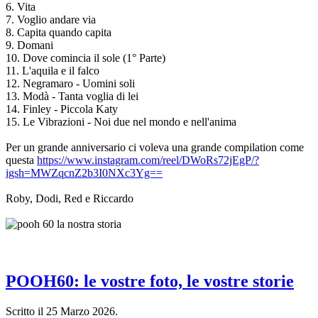
6. Vita
7. Voglio andare via
8. Capita quando capita
9. Domani
10. Dove comincia il sole (1° Parte)
11. L'aquila e il falco
12. Negramaro - Uomini soli
13. Modà - Tanta voglia di lei
14. Finley - Piccola Katy
15. Le Vibrazioni - Noi due nel mondo e nell'anima
Per un grande anniversario ci voleva una grande compilation come
questa
https://www.instagram.com/reel/DWoRs72jEgP/?
igsh=MWZqcnZ2b3I0NXc3Yg==
Roby, Dodi, Red e Riccardo
POOH60: le vostre foto, le vostre storie
Scritto il
25 Marzo 2026
.