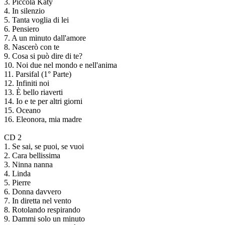
3. Piccola Katy
4. In silenzio
5. Tanta voglia di lei
6. Pensiero
7. A un minuto dall'amore
8. Nascerò con te
9. Cosa si può dire di te?
10. Noi due nel mondo e nell'anima
11. Parsifal (1° Parte)
12. Infiniti noi
13. È bello riaverti
14. Io e te per altri giorni
15. Oceano
16. Eleonora, mia madre
CD 2
1. Se sai, se puoi, se vuoi
2. Cara bellissima
3. Ninna nanna
4. Linda
5. Pierre
6. Donna davvero
7. In diretta nel vento
8. Rotolando respirando
9. Dammi solo un minuto