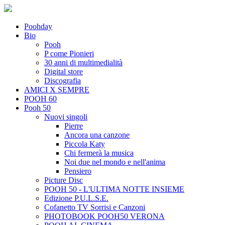
Poohday
Bio
Pooh
P come Pionieri
30 anni di multimedialità
Digital store
Discografia
AMICI X SEMPRE
POOH 60
Pooh 50
Nuovi singoli
Pierre
Ancora una canzone
Piccola Katy
Chi fermerà la musica
Noi due nel mondo e nell'anima
Pensiero
Picture Disc
POOH 50 - L'ULTIMA NOTTE INSIEME
Edizione P.U.L.S.E.
Cofanetto TV Sorrisi e Canzoni
PHOTOBOOK POOH50 VERONA