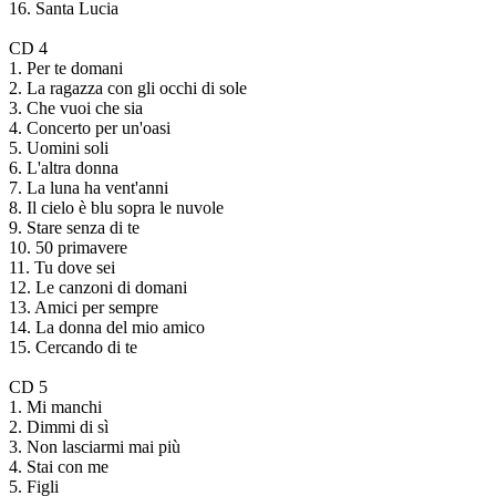
16. Santa Lucia
CD 4
1. Per te domani
2. La ragazza con gli occhi di sole
3. Che vuoi che sia
4. Concerto per un'oasi
5. Uomini soli
6. L'altra donna
7. La luna ha vent'anni
8. Il cielo è blu sopra le nuvole
9. Stare senza di te
10. 50 primavere
11. Tu dove sei
12. Le canzoni di domani
13. Amici per sempre
14. La donna del mio amico
15. Cercando di te
CD 5
1. Mi manchi
2. Dimmi di sì
3. Non lasciarmi mai più
4. Stai con me
5. Figli