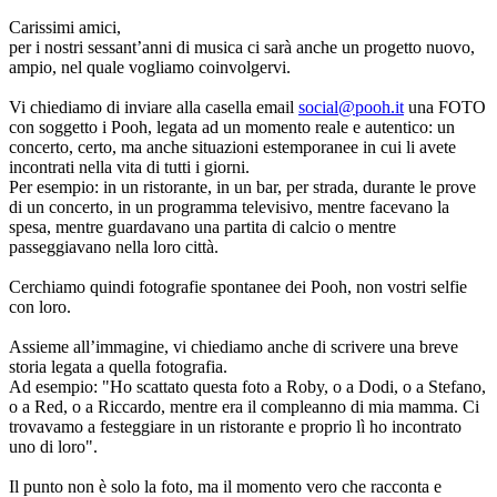
Carissimi amici,
per i nostri sessant’anni di musica ci sarà anche un progetto nuovo,
ampio, nel quale vogliamo coinvolgervi.
Vi chiediamo di inviare alla casella email
social@pooh.it
una FOTO
con soggetto i Pooh, legata ad un momento reale e autentico: un
concerto, certo, ma anche situazioni estemporanee in cui li avete
incontrati nella vita di tutti i giorni.
Per esempio: in un ristorante, in un bar, per strada, durante le prove
di un concerto, in un programma televisivo, mentre facevano la
spesa, mentre guardavano una partita di calcio o mentre
passeggiavano nella loro città.
Cerchiamo quindi fotografie spontanee dei Pooh, non vostri selfie
con loro.
Assieme all’immagine, vi chiediamo anche di scrivere una breve
storia legata a quella fotografia.
Ad esempio: "Ho scattato questa foto a Roby, o a Dodi, o a Stefano,
o a Red, o a Riccardo, mentre era il compleanno di mia mamma. Ci
trovavamo a festeggiare in un ristorante e proprio lì ho incontrato
uno di loro".
Il punto non è solo la foto, ma il momento vero che racconta e