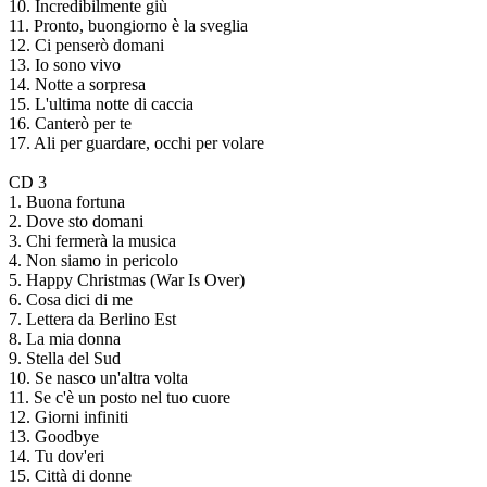
10. Incredibilmente giù
11. Pronto, buongiorno è la sveglia
12. Ci penserò domani
13. Io sono vivo
14. Notte a sorpresa
15. L'ultima notte di caccia
16. Canterò per te
17. Ali per guardare, occhi per volare
CD 3
1. Buona fortuna
2. Dove sto domani
3. Chi fermerà la musica
4. Non siamo in pericolo
5. Happy Christmas (War Is Over)
6. Cosa dici di me
7. Lettera da Berlino Est
8. La mia donna
9. Stella del Sud
10. Se nasco un'altra volta
11. Se c'è un posto nel tuo cuore
12. Giorni infiniti
13. Goodbye
14. Tu dov'eri
15. Città di donne