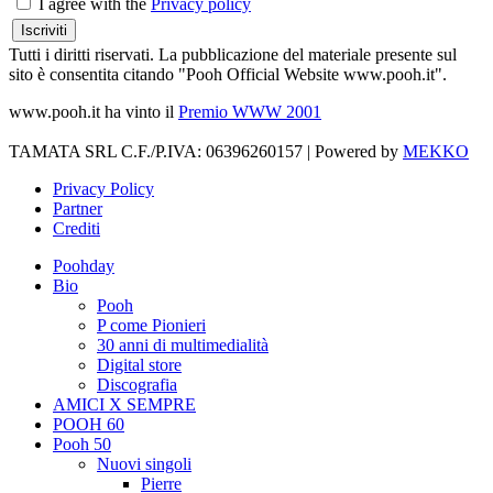
I agree with the
Privacy policy
Tutti i diritti riservati. La pubblicazione del materiale presente sul
sito è consentita citando "Pooh Official Website www.pooh.it".
www.pooh.it ha vinto il
Premio WWW 2001
TAMATA SRL C.F./P.IVA: 06396260157 | Powered by
MEKKO
Privacy Policy
Partner
Crediti
Poohday
Bio
Pooh
P come Pionieri
30 anni di multimedialità
Digital store
Discografia
AMICI X SEMPRE
POOH 60
Pooh 50
Nuovi singoli
Pierre