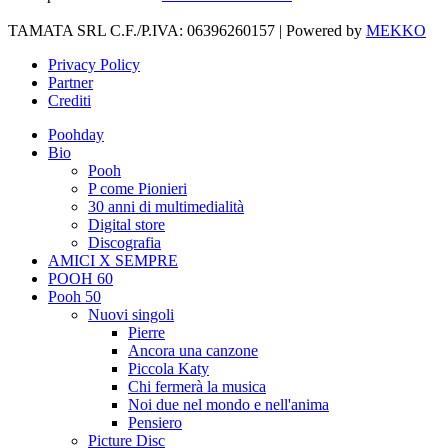
TAMATA SRL C.F./P.IVA: 06396260157 | Powered by
MEKKO
Privacy Policy
Partner
Crediti
Poohday
Bio
Pooh
P come Pionieri
30 anni di multimedialità
Digital store
Discografia
AMICI X SEMPRE
POOH 60
Pooh 50
Nuovi singoli
Pierre
Ancora una canzone
Piccola Katy
Chi fermerà la musica
Noi due nel mondo e nell'anima
Pensiero
Picture Disc