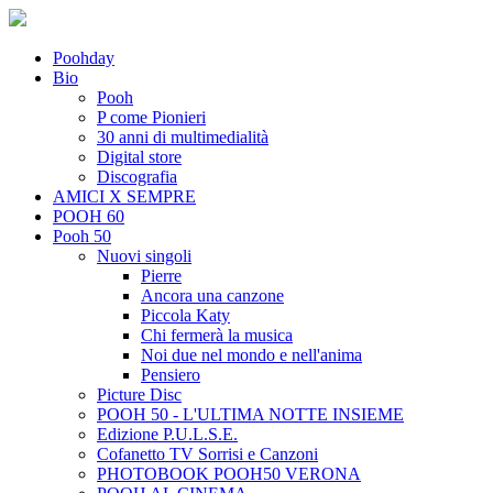
Poohday
Bio
Pooh
P come Pionieri
30 anni di multimedialità
Digital store
Discografia
AMICI X SEMPRE
POOH 60
Pooh 50
Nuovi singoli
Pierre
Ancora una canzone
Piccola Katy
Chi fermerà la musica
Noi due nel mondo e nell'anima
Pensiero
Picture Disc
POOH 50 - L'ULTIMA NOTTE INSIEME
Edizione P.U.L.S.E.
Cofanetto TV Sorrisi e Canzoni
PHOTOBOOK POOH50 VERONA