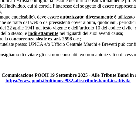
ibili all’Artista configura la lesione del diritto costituzionalmente protet
dell'individuo, cui si correla l’interesse del soggetto di essere rappresent
o;
unque enucleabile), deve essere
autorizzato
;
diversamente è
utilizzato
e se tratta dal web o da preesistenti cover album, quotidiani, periodici e
3 del 22 aprile 1941 nel testo vigente e dell’articolo 10 del codice civile
dello stesso, e
indirettamente
nei riguardi dei suoi aventi causa;
he la
concorrenza sleale ex art. 2598 c.c
.;
i tutelate presso UPICA e/o Ufficio Centrale Marchi e Brevetti può conf
sigliamo di evitare gli usi non consentiti e/o non autorizzati o di cessa
Comunicazione POOH 19 Settembre 2025 - Alle Tribute Band in a
https://www.pooh.it/ultimora/932-alle-tribute-band-in-attivita