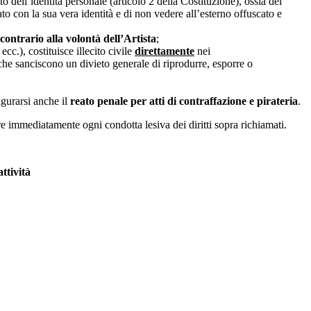
to dell’identità personale (articolo 2 della Costituzione), ossia del
ato con la sua vera identità e di non vedere all’esterno offuscato e
contrario alla volontà dell’Artista
;
cc.), costituisce illecito civile
direttamente
nei
, che sanciscono un divieto generale di riprodurre, esporre o
igurarsi anche il
reato penale per atti di contraffazione e pirateria
.
re immediatamente ogni condotta lesiva dei diritti sopra richiamati.
ttività