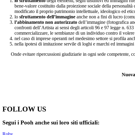
lo sfruttamento
degli elementi, segni distintivi ed immagini rifer
bene-valore costituito dalla proiezione sociale della personalità 
modificato il proprio patrimonio intellettuale, ideologico ed etic
lo
sfruttamento dell’immagine
anche non a fini di lucro (com
l’abbinamento non autorizzato
dell’immagine (fotografica anch
confronti dell’Artista ai sensi degli articoli 96 e 97 legge n. 63
commercializzare, le sembianze di un individuo contro il volere 
nel caso di imprese operanti nel medesimo settore si profila anc
nella ipotesi di imitazione servile di loghi e marchi ed immagin
Onde evitare ripercussioni giudiziarie in ogni sede competente, con
Nuova 
FOLLOW US
Segui i Pooh anche sui loro siti ufficiali:
Roby