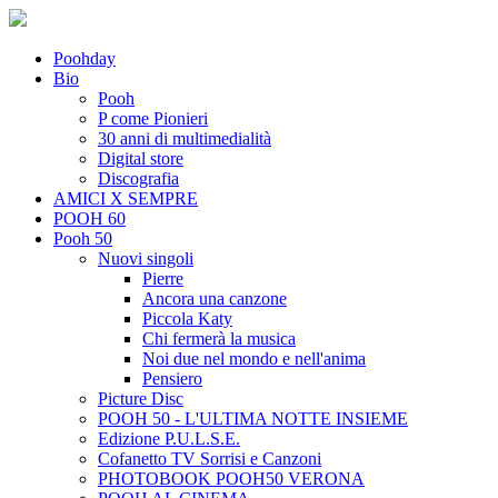
Poohday
Bio
Pooh
P come Pionieri
30 anni di multimedialità
Digital store
Discografia
AMICI X SEMPRE
POOH 60
Pooh 50
Nuovi singoli
Pierre
Ancora una canzone
Piccola Katy
Chi fermerà la musica
Noi due nel mondo e nell'anima
Pensiero
Picture Disc
POOH 50 - L'ULTIMA NOTTE INSIEME
Edizione P.U.L.S.E.
Cofanetto TV Sorrisi e Canzoni
PHOTOBOOK POOH50 VERONA