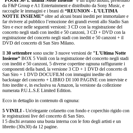
“POOH 50- L’ultima Notte Insieme”
è un triplo album, presentato
da F&P Group e A1 Entertainment e distribuito da Sony Music, e
raccoglie le immagini e i brani di
“REUNION - L'ULTIMA
NOTTE INSIEME”
oltre ad alcuni brani inediti per immortalare e
far rivivere al pubblico l’emozione dei grandi eventi allo Stadio San
Siro e esce nelle seguenti versioni: 3 CD con la registrazione del
concerto negli stadi con inediti e 50 canzoni, 3 CD + DVD con la
registrazione del concerto negli stadi con inediti e 50 canzoni + il
DVD del concerto di San Siro Milano.
Il
30 settembre
sono uscite 3 nuove versioni de
"L'Ultima Notte
Insieme”
BOX 5 Vinili con la registrazione del concerto negli stadi
con inediti e 50 canzoni, 5 diverse copertine ognuna raffigurante i
componenti della band, la versione 3 CD + 1 DVD del concerto di
San Siro + 1 DVD DOCUFILM con immagini inedite del
backstage del concerto + LIBRO DI 100 PAGINE con interviste e
foto inedite e, in esclusiva su Amazon, la versione da collezione
numerata P.U.L.S.E Limited Edition.
Ecco in dettaglio in contenuto di ognuna:
5 VINILI
- Un'elegante cofanetto con fondo e coperchio rigido con
le registrazioni live del concerto di San Siro.
I 5 dischi avranno una busta interna con le foto degli artisti e un
libretto (30x30) da 12 pagine.