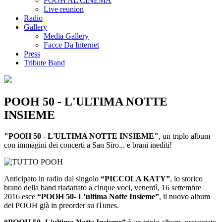
POOH AL CINEMA
Live reunion
Radio
Gallery
Media Gallery
Facce Da Internet
Press
Tribute Band
POOH 50 - L'ULTIMA NOTTE
INSIEME
"POOH 50 - L'ULTIMA NOTTE INSIEME"
, un triplo album
con immagini dei concerti a San Siro... e brani inediti!
Anticipato in radio dal singolo
“PICCOLA KATY”
, lo storico
brano della band riadattato a cinque voci, venerdì, 16 settembre
2016 esce
“POOH 50- L’ultima Notte Insieme”
, il nuovo album
dei POOH già in preorder su iTunes.