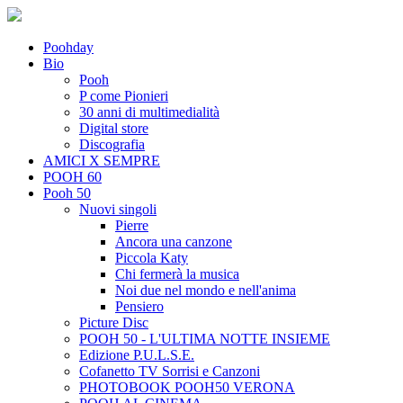
Poohday
Bio
Pooh
P come Pionieri
30 anni di multimedialità
Digital store
Discografia
AMICI X SEMPRE
POOH 60
Pooh 50
Nuovi singoli
Pierre
Ancora una canzone
Piccola Katy
Chi fermerà la musica
Noi due nel mondo e nell'anima
Pensiero
Picture Disc
POOH 50 - L'ULTIMA NOTTE INSIEME
Edizione P.U.L.S.E.
Cofanetto TV Sorrisi e Canzoni
PHOTOBOOK POOH50 VERONA