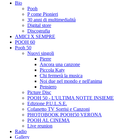
Bio
Pooh
P come Pionieri
30 anni di multimedialità
Digital store
Discografia
AMICI X SEMPRE
POOH 60
Pooh 50
Nuovi singoli
Pierre
Ancora una canzone
Piccola Katy
Chi fermerà la musica
Noi due nel mondo e nell'anima
Pensiero
Picture Disc
POOH 50 - L'ULTIMA NOTTE INSIEME
Edizione P.U.L.S.E.
Cofanetto TV Sorrisi e Canzoni
PHOTOBOOK POOH50 VERONA
POOH AL CINEMA
Live reunion
Radio
Gallery