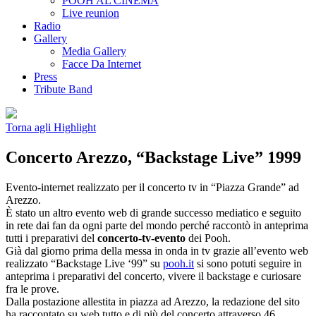
POOH AL CINEMA
Live reunion
Radio
Gallery
Media Gallery
Facce Da Internet
Press
Tribute Band
Torna agli Highlight
Concerto Arezzo, “Backstage Live” 1999
Evento-internet realizzato per il concerto tv in “Piazza Grande” ad
Arezzo.
È stato un altro evento web di grande successo mediatico e seguito
in rete dai fan da ogni parte del mondo perché raccontò in anteprima
tutti i preparativi del
concerto-tv-evento
dei Pooh.
Già dal giorno prima della messa in onda in tv grazie all’evento web
realizzato “Backstage Live ‘99” su
pooh.it
si sono potuti seguire in
anteprima i preparativi del concerto, vivere il backstage e curiosare
fra le prove.
Dalla postazione allestita in piazza ad Arezzo, la redazione del sito
ha raccontato su web tutto e di più del concerto attraverso 46