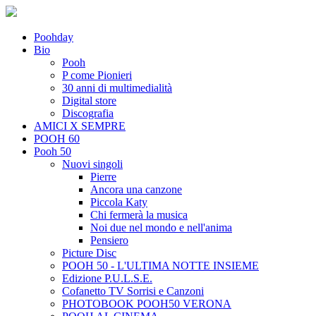
Poohday
Bio
Pooh
P come Pionieri
30 anni di multimedialità
Digital store
Discografia
AMICI X SEMPRE
POOH 60
Pooh 50
Nuovi singoli
Pierre
Ancora una canzone
Piccola Katy
Chi fermerà la musica
Noi due nel mondo e nell'anima
Pensiero
Picture Disc
POOH 50 - L'ULTIMA NOTTE INSIEME
Edizione P.U.L.S.E.
Cofanetto TV Sorrisi e Canzoni
PHOTOBOOK POOH50 VERONA