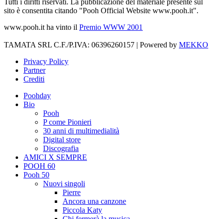
Tutti i diritti riservati. La pubblicazione del materiale presente sul
sito è consentita citando "Pooh Official Website www.pooh.it".
www.pooh.it ha vinto il
Premio WWW 2001
TAMATA SRL C.F./P.IVA: 06396260157 | Powered by
MEKKO
Privacy Policy
Partner
Crediti
Poohday
Bio
Pooh
P come Pionieri
30 anni di multimedialità
Digital store
Discografia
AMICI X SEMPRE
POOH 60
Pooh 50
Nuovi singoli
Pierre
Ancora una canzone
Piccola Katy
Chi fermerà la musica