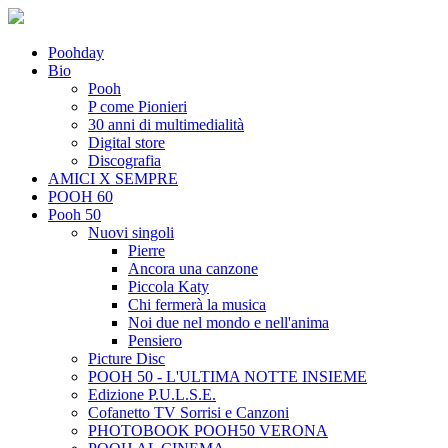
Poohday
Bio
Pooh
P come Pionieri
30 anni di multimedialità
Digital store
Discografia
AMICI X SEMPRE
POOH 60
Pooh 50
Nuovi singoli
Pierre
Ancora una canzone
Piccola Katy
Chi fermerà la musica
Noi due nel mondo e nell'anima
Pensiero
Picture Disc
POOH 50 - L'ULTIMA NOTTE INSIEME
Edizione P.U.L.S.E.
Cofanetto TV Sorrisi e Canzoni
PHOTOBOOK POOH50 VERONA