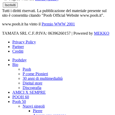
Tutti i diritti riservati. La pubblicazione del materiale presente sul
sito è consentita citando "Pooh Official Website www.pooh.it".
www.pooh.it ha vinto il
Premio WWW 2001
TAMATA SRL C.F./P.IVA: 06396260157 | Powered by
MEKKO
Privacy Policy
Partner
Crediti
Poohday
Bio
Pooh
P come Pionieri
30 anni di multimedialità
Digital store
Discografia
AMICI X SEMPRE
POOH 60
Pooh 50
Nuovi singoli
Pierre