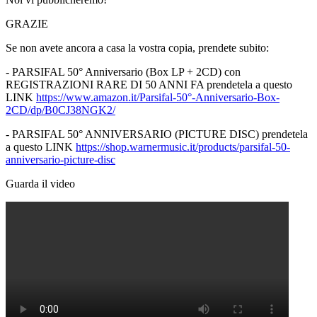
GRAZIE
Se non avete ancora a casa la vostra copia, prendete subito:
- PARSIFAL 50° Anniversario (Box LP + 2CD) con
REGISTRAZIONI RARE DI 50 ANNI FA prendetela a questo
LINK
https://www.amazon.it/Parsifal-50°-Anniversario-Box-
2CD/dp/B0CJ38NGK2/
- PARSIFAL 50° ANNIVERSARIO (PICTURE DISC) prendetela
a questo LINK
https://shop.warnermusic.it/products/parsifal-50-
anniversario-picture-disc
Guarda il video