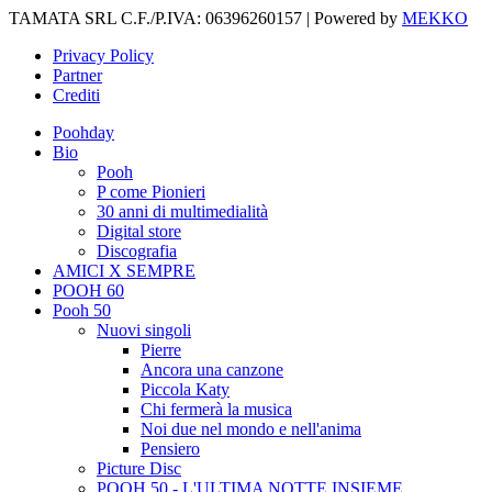
TAMATA SRL C.F./P.IVA: 06396260157 | Powered by
MEKKO
Privacy Policy
Partner
Crediti
Poohday
Bio
Pooh
P come Pionieri
30 anni di multimedialità
Digital store
Discografia
AMICI X SEMPRE
POOH 60
Pooh 50
Nuovi singoli
Pierre
Ancora una canzone
Piccola Katy
Chi fermerà la musica
Noi due nel mondo e nell'anima
Pensiero
Picture Disc
POOH 50 - L'ULTIMA NOTTE INSIEME