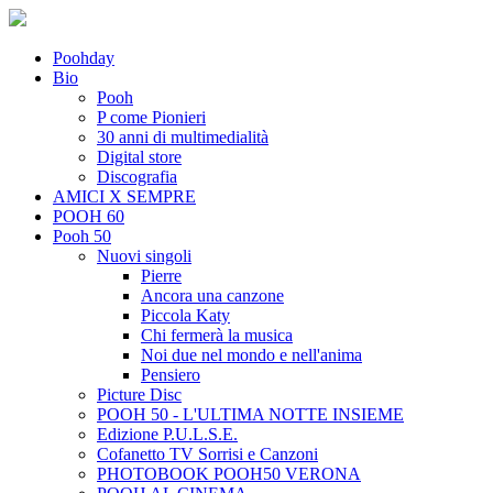
Poohday
Bio
Pooh
P come Pionieri
30 anni di multimedialità
Digital store
Discografia
AMICI X SEMPRE
POOH 60
Pooh 50
Nuovi singoli
Pierre
Ancora una canzone
Piccola Katy
Chi fermerà la musica
Noi due nel mondo e nell'anima
Pensiero
Picture Disc
POOH 50 - L'ULTIMA NOTTE INSIEME
Edizione P.U.L.S.E.
Cofanetto TV Sorrisi e Canzoni
PHOTOBOOK POOH50 VERONA