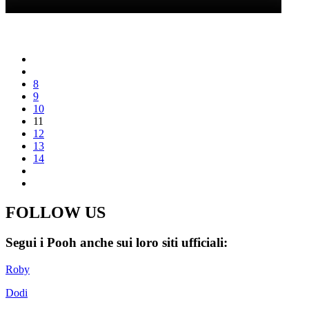
8
9
10
11
12
13
14
FOLLOW US
Segui i Pooh anche sui loro siti ufficiali:
Roby
Dodi