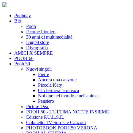
Poohday
Bio
Pooh
P come Pionieri
30 anni di multimedialità
Digital store
Discografia
AMICI X SEMPRE
POOH 60
Pooh 50
Nuovi singoli
Pierre
Ancora una canzone
Piccola Katy
Chi fermerà la musica
Noi due nel mondo e nell'anima
Pensiero
Picture Disc
POOH 50 - L'ULTIMA NOTTE INSIEME
Edizione P.U.L.S.E.
Cofanetto TV Sorrisi e Canzoni
PHOTOBOOK POOH50 VERONA