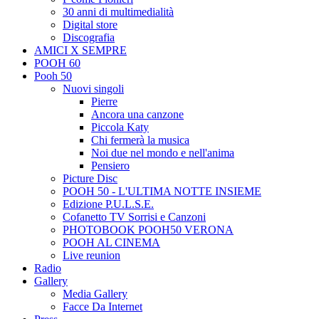
30 anni di multimedialità
Digital store
Discografia
AMICI X SEMPRE
POOH 60
Pooh 50
Nuovi singoli
Pierre
Ancora una canzone
Piccola Katy
Chi fermerà la musica
Noi due nel mondo e nell'anima
Pensiero
Picture Disc
POOH 50 - L'ULTIMA NOTTE INSIEME
Edizione P.U.L.S.E.
Cofanetto TV Sorrisi e Canzoni
PHOTOBOOK POOH50 VERONA
POOH AL CINEMA
Live reunion
Radio
Gallery
Media Gallery
Facce Da Internet