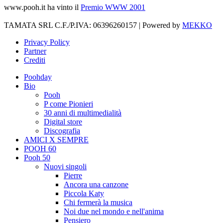
www.pooh.it ha vinto il
Premio WWW 2001
TAMATA SRL C.F./P.IVA: 06396260157 | Powered by
MEKKO
Privacy Policy
Partner
Crediti
Poohday
Bio
Pooh
P come Pionieri
30 anni di multimedialità
Digital store
Discografia
AMICI X SEMPRE
POOH 60
Pooh 50
Nuovi singoli
Pierre
Ancora una canzone
Piccola Katy
Chi fermerà la musica
Noi due nel mondo e nell'anima
Pensiero