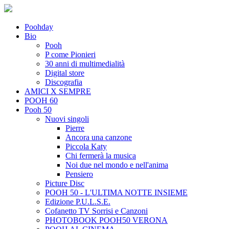
Poohday
Bio
Pooh
P come Pionieri
30 anni di multimedialità
Digital store
Discografia
AMICI X SEMPRE
POOH 60
Pooh 50
Nuovi singoli
Pierre
Ancora una canzone
Piccola Katy
Chi fermerà la musica
Noi due nel mondo e nell'anima
Pensiero
Picture Disc
POOH 50 - L'ULTIMA NOTTE INSIEME
Edizione P.U.L.S.E.
Cofanetto TV Sorrisi e Canzoni
PHOTOBOOK POOH50 VERONA