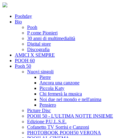
Poohday
Bio
Pooh
P come Pionieri
30 anni di multimedialità
Digital store
Discografia
AMICI X SEMPRE
POOH 60
Pooh 50
Nuovi singoli
Pierre
Ancora una canzone
Piccola Katy
Chi fermerà la musica
Noi due nel mondo e nell'anima
Pensiero
Picture Disc
POOH 50 - L'ULTIMA NOTTE INSIEME
Edizione P.U.L.S.E.
Cofanetto TV Sorrisi e Canzoni
PHOTOBOOK POOH50 VERONA