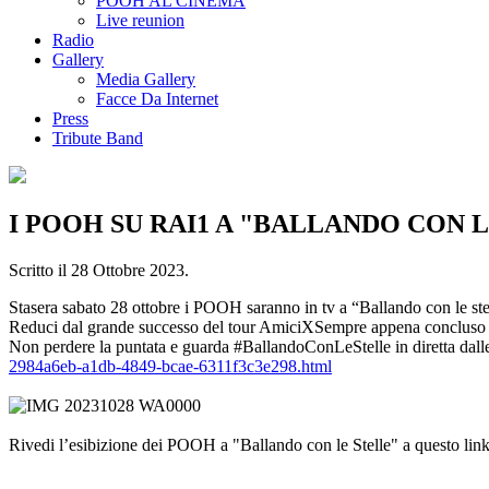
POOH AL CINEMA
Live reunion
Radio
Gallery
Media Gallery
Facce Da Internet
Press
Tribute Band
I POOH SU RAI1 A "BALLANDO CON 
Scritto il
28 Ottobre 2023
.
Stasera sabato 28 ottobre i POOH saranno in tv a “Ballando con le ste
Reduci dal grande successo del tour AmiciXSempre appena concluso in 
Non perdere la puntata e guarda #BallandoConLeStelle in diretta dall
2984a6eb-a1db-4849-bcae-6311f3c3e298.html
Rivedi l’esibizione dei POOH a "Ballando con le Stelle" a questo lin