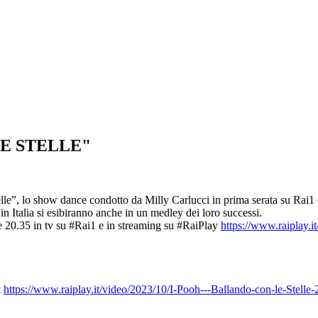
LE STELLE"
lle”, lo show dance condotto da Milly Carlucci in prima serata su Rai1 
Italia si esibiranno anche in un medley dei loro successi.
e 20.35 in tv su #Rai1 e in streaming su #RaiPlay
https://www.raiplay.i
k
https://www.raiplay.it/video/2023/10/I-Pooh---Ballando-con-le-Ste