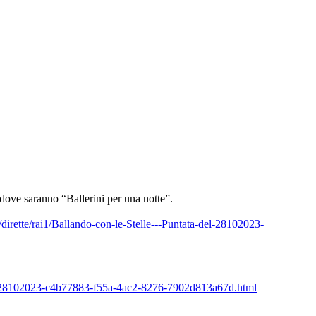
dove saranno “Ballerini per una notte”.
t/dirette/rai1/Ballando-con-le-Stelle---Puntata-del-28102023-
lle-28102023-c4b77883-f55a-4ac2-8276-7902d813a67d.html