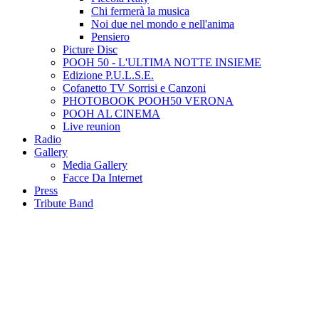
Chi fermerà la musica
Noi due nel mondo e nell'anima
Pensiero
Picture Disc
POOH 50 - L'ULTIMA NOTTE INSIEME
Edizione P.U.L.S.E.
Cofanetto TV Sorrisi e Canzoni
PHOTOBOOK POOH50 VERONA
POOH AL CINEMA
Live reunion
Radio
Gallery
Media Gallery
Facce Da Internet
Press
Tribute Band