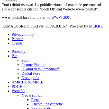
Tutti i diritti riservati. La pubblicazione del materiale presente sul
sito è consentita citando "Pooh Official Website www.pooh.it".
www.pooh.it ha vinto il
Premio WWW 2001
TAMATA SRL C.F./P.IVA: 06396260157 | Powered by
MEKKO
Privacy Policy
Partner
Crediti
Poohday
Bio
Pooh
P come Pionieri
30 anni di multimedialità
Digital store
Discografia
AMICI X SEMPRE
POOH 60
Pooh 50
Nuovi singoli
Pierre
Ancora una canzone
Piccola Katy