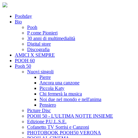
Poohday
Bio
Pooh
P come Pionieri
30 anni di multimedialità
Digital store
Discografia
AMICI X SEMPRE
POOH 60
Pooh 50
Nuovi singoli
Pierre
Ancora una canzone
Piccola Katy
Chi fermerà la musica
Noi due nel mondo e nell'anima
Pensiero
Picture Disc
POOH 50 - L'ULTIMA NOTTE INSIEME
Edizione P.U.L.S.E.
Cofanetto TV Sorrisi e Canzoni
PHOTOBOOK POOH50 VERONA