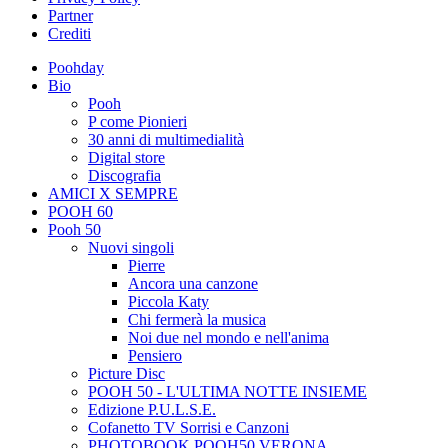
Partner
Crediti
Poohday
Bio
Pooh
P come Pionieri
30 anni di multimedialità
Digital store
Discografia
AMICI X SEMPRE
POOH 60
Pooh 50
Nuovi singoli
Pierre
Ancora una canzone
Piccola Katy
Chi fermerà la musica
Noi due nel mondo e nell'anima
Pensiero
Picture Disc
POOH 50 - L'ULTIMA NOTTE INSIEME
Edizione P.U.L.S.E.
Cofanetto TV Sorrisi e Canzoni
PHOTOBOOK POOH50 VERONA