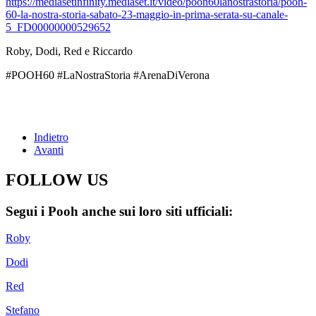
https://mediasetinfinity.mediaset.it/video/pooh60lanostrastoria/pooh-
60-la-nostra-storia-sabato-23-maggio-in-prima-serata-su-canale-
5_FD00000000529652
Roby, Dodi, Red e Riccardo
#POOH60 #LaNostraStoria #ArenaDiVerona
Indietro
Avanti
FOLLOW US
Segui i Pooh anche sui loro siti ufficiali:
Roby
Dodi
Red
Stefano