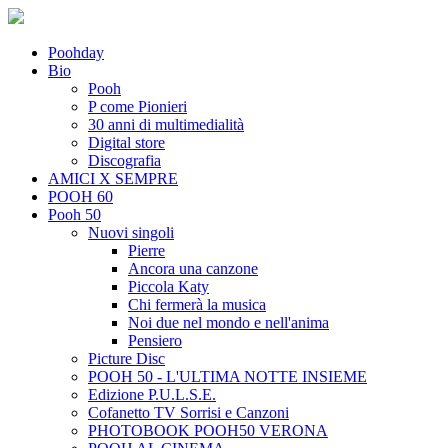
Poohday
Bio
Pooh
P come Pionieri
30 anni di multimedialità
Digital store
Discografia
AMICI X SEMPRE
POOH 60
Pooh 50
Nuovi singoli
Pierre
Ancora una canzone
Piccola Katy
Chi fermerà la musica
Noi due nel mondo e nell'anima
Pensiero
Picture Disc
POOH 50 - L'ULTIMA NOTTE INSIEME
Edizione P.U.L.S.E.
Cofanetto TV Sorrisi e Canzoni
PHOTOBOOK POOH50 VERONA