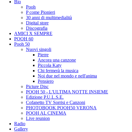
Bio
Pooh
P come Pionieri
30 anni di multimedialità
Digital store
Discografia
AMICI X SEMPRE
POOH 60
Pooh 50
Nuovi singoli
Pierre
Ancora una canzone
Piccola Katy
Chi fermerà la musica
Noi due nel mondo e nell'anima
Pensiero
Picture Disc
POOH 50 - L'ULTIMA NOTTE INSIEME
Edizione P.U.L.S.E.
Cofanetto TV Sorrisi e Canzoni
PHOTOBOOK POOH50 VERONA
POOH AL CINEMA
Live reunion
Radio
Gallery