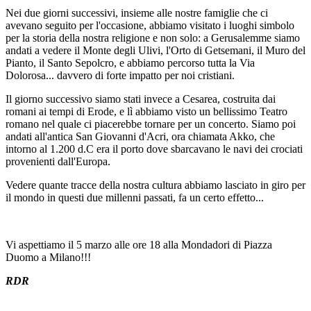
Nei due giorni successivi, insieme alle nostre famiglie che ci
avevano seguito per l'occasione, abbiamo visitato i luoghi simbolo
per la storia della nostra religione e non solo: a Gerusalemme
siamo
andati a vedere il Monte degli Ulivi, l'Orto di Getsemani, il Muro del
Pianto, il Santo Sepolcro, e abbiamo percorso tutta la Via
Dolorosa... davvero di forte impatto per noi cristiani.
Il giorno successivo siamo stati invece a Cesarea, costruita dai
romani ai tempi di Erode, e lì abbiamo visto un bellissimo Teatro
romano nel quale ci piacerebbe tornare per un concerto. Siamo poi
andati all'antica San Giovanni d'Acri, ora chiamata Akko, che
intorno al 1.200 d.C era il porto dove sbarcavano le navi dei crociati
provenienti dall'Europa.
Vedere quante tracce della nostra cultura abbiamo lasciato in giro per
il mondo in questi due millenni passati, fa un certo effetto...
Vi aspettiamo il 5 marzo alle ore 18 alla Mondadori di Piazza
Duomo a Milano!!!
RDR