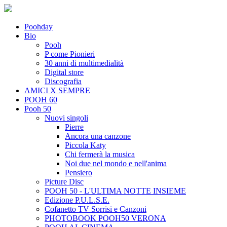
Poohday
Bio
Pooh
P come Pionieri
30 anni di multimedialità
Digital store
Discografia
AMICI X SEMPRE
POOH 60
Pooh 50
Nuovi singoli
Pierre
Ancora una canzone
Piccola Katy
Chi fermerà la musica
Noi due nel mondo e nell'anima
Pensiero
Picture Disc
POOH 50 - L'ULTIMA NOTTE INSIEME
Edizione P.U.L.S.E.
Cofanetto TV Sorrisi e Canzoni
PHOTOBOOK POOH50 VERONA