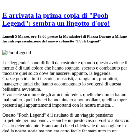
È arrivata la prima copia di "Pooh
Legend": sembra un lingotto d'oro!
Lunedì 5 Marzo, ore 18.00 presso la Mondadori di Piazza Duomo a Milano
Incontro-presentazione del nuovo cofanetto "Pooh Legend"
Le “leggende" sono difficili da costruire e quando questo avviene il
merito è di tutti coloro che hanno sognato, sperato e combattuto per
tracciare quel solco dove far nascere, appunto, la leggenda.
Grazie perciò a tutti i tecnici, musicisti, arrangiatori, produttori,
manager e amici che hanno accompagnato lo svolgersi di questa
bellissima avventura.
E voi siete sicuramente gli amici più fedeli, quelli che non ci hanno
mai tradito, quelli che ci hanno aiutato a non mollare, quelli sempre
presenti agli appuntamenti importanti con la nostra musica…
Questo "Pooh Legend" è il risultato di un viaggio pensiamo
irripetibile per una band… e anche in questo caso il vostro abbraccio
è stato determinante. Erano anni che ci chiedevate di raccogliere in
dvd la nostra storia ma non era certo facile far stare tutto in un