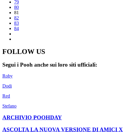
79
80
81
82
83
84
FOLLOW US
Segui i Pooh anche sui loro siti ufficiali:
Roby
Dodi
Red
Stefano
ARCHIVIO POOHDAY
ASCOLTA LA NUOVA VERSIONE DI AMICI X