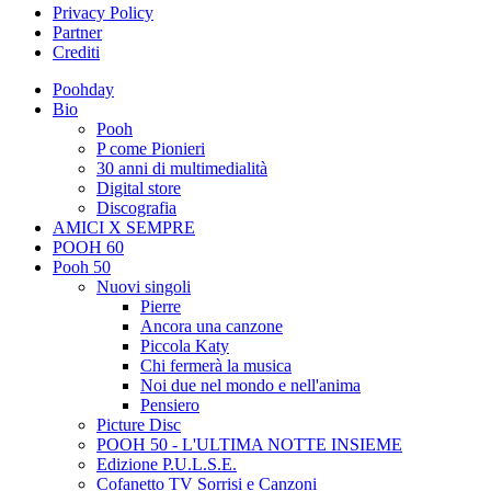
Privacy Policy
Partner
Crediti
Poohday
Bio
Pooh
P come Pionieri
30 anni di multimedialità
Digital store
Discografia
AMICI X SEMPRE
POOH 60
Pooh 50
Nuovi singoli
Pierre
Ancora una canzone
Piccola Katy
Chi fermerà la musica
Noi due nel mondo e nell'anima
Pensiero
Picture Disc
POOH 50 - L'ULTIMA NOTTE INSIEME
Edizione P.U.L.S.E.
Cofanetto TV Sorrisi e Canzoni