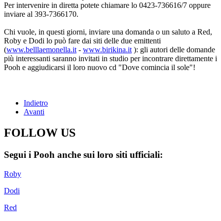
Per intervenire in diretta potete chiamare lo 0423-736616/7 oppure
inviare al 393-7366170.
Chi vuole, in questi giorni, inviare una domanda o un saluto a Red,
Roby e Dodi lo può fare dai siti delle due emittenti
(
www.belllaemonella.it
-
www.birikina.it
): gli autori delle domande
più interessanti saranno invitati in studio per incontrare direttamente i
Pooh e aggiudicarsi il loro nuovo cd "Dove comincia il sole"!
Indietro
Avanti
FOLLOW US
Segui i Pooh anche sui loro siti ufficiali:
Roby
Dodi
Red