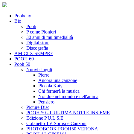
Poohday
Bio
Pooh
P come Pionieri
30 anni di multimedialità
Digital store
Discografia
AMICI X SEMPRE
POOH 60
Pooh 50
Nuovi singoli
Pierre
Ancora una canzone
Piccola Katy
Chi fermerà la musica
Noi due nel mondo e nell'anima
Pensiero
Picture Disc
POOH 50 - L'ULTIMA NOTTE INSIEME
Edizione P.U.L.S.E.
Cofanetto TV Sorrisi e Canzoni
PHOTOBOOK POOH50 VERONA